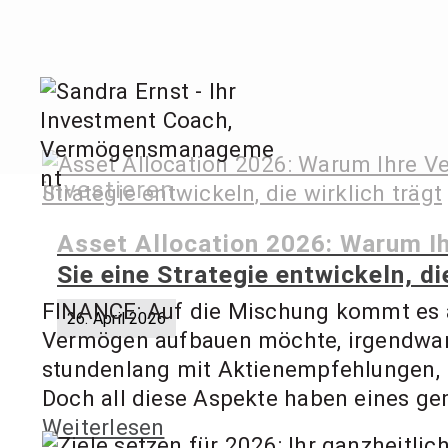
Zum
Inhalt
springen
Sandra
investieren
Invest
Asset Allocation 2026: Warum Ih
Sie eine Strategie entwickeln, di
FINANCE: Auf die Mischung kommt es an!
26. April 2026
Vermögen aufbauen möchte, irgendwann 
stundenlang mit Aktienempfehlungen, 
Doch all diese Aspekte haben eines gem
Weiterlesen