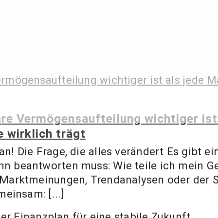
 Ernst – Finanzbe
ment Coach, Anl
re Vermögensaufteilung wichtiger ist
e wirklich trägt
 Die Frage, die alles verändert Es gibt ein
beantworten muss: Wie teile ich mein Geld
Marktmeinungen, Trendanalysen oder der S
einsam: [...]