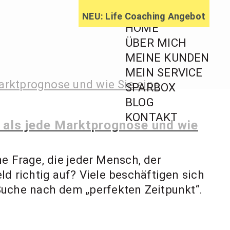
NEU: Life Coaching Angebot
HOME
ÜBER MICH
MEINE KUNDEN
MEIN SERVICE
ratung,
SPARBOX
BLOG
ageberatung
KONTAKT
 als jede Marktprognose und wie
e Frage, die jeder Mensch, der
 richtig auf? Viele beschäftigen sich
uche nach dem „perfekten Zeitpunkt“.