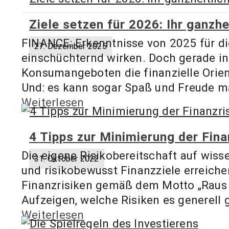
Ziele setzen für 2026: Ihr ganzhe
FINANCE: Erkenntnisse von 2025 für di
27. Dezember 2025
einschüchternd wirken. Doch gerade in ei
Konsumangeboten die finanzielle Orient
Und: es kann sogar Spaß und Freude mac
Weiterlesen
4 Tipps zur Minimierung der Fina
Die eigene Risikobereitschaft auf wiss
31. Oktober 2022
und risikobewusst Finanzziele erreiche
Finanzrisiken gemäß dem Motto „Raus a
Aufzeigen, welche Risiken es generell 
Weiterlesen