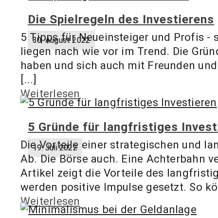
Die Spielregeln des Investierens
5 Tipps für Neueinsteiger und Profis - 
30. August 2022
liegen nach wie vor im Trend. Die Grü
haben und sich auch mit Freunden und
[...]
Weiterlesen
5 Gründe für langfristiges Invest
Die Vorteile einer strategischen und l
19. Juli 2022
Ab. Die Börse auch. Eine Achterbahn ver
Artikel zeigt die Vorteile des langfris
werden positive Impulse gesetzt. So kön
Weiterlesen