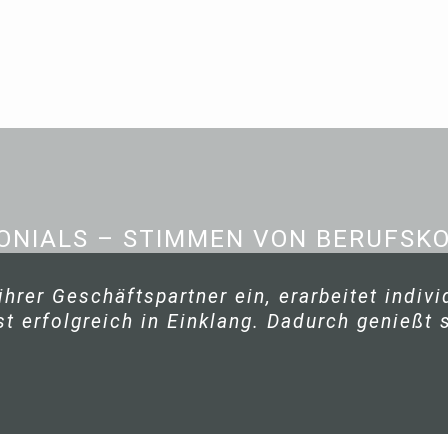
 Ernst – Finanzbe
ment Coach, Anl
ONIALS – STIMMEN VON BERUFSK
 ihrer Geschäftspartner ein, erarbeitet indiv
 erfolgreich in Einklang. Dadurch genießt 