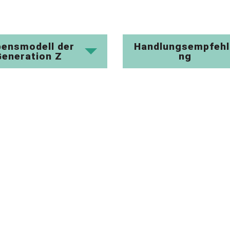
bensmodell der
Handlungsempfehl
Generation Z
ng