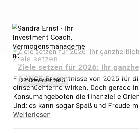
Zum
Inhalt
springen
Sandra
Ziele setzen
Invest
Ziele setzen für 2026: Ihr ganzhe
FINANCE: Erkenntnisse von 2025 für di
27. Dezember 2025
einschüchternd wirken. Doch gerade in ei
Konsumangeboten die finanzielle Orient
Und: es kann sogar Spaß und Freude mac
Weiterlesen