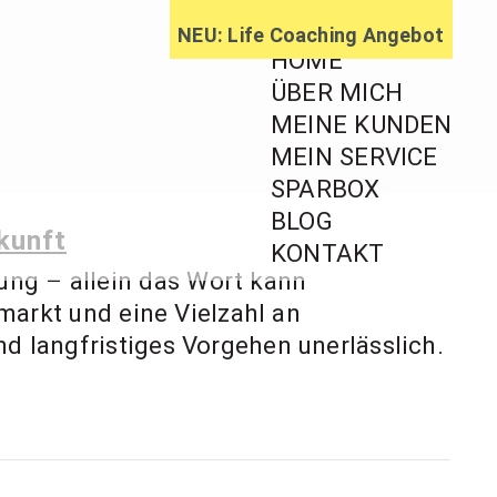
NEU: Life Coaching Angebot
HOME
ÜBER MICH
MEINE KUNDEN
MEIN SERVICE
ratung,
SPARBOX
BLOG
ageberatung
ukunft
KONTAKT
ung – allein das Wort kann
smarkt und eine Vielzahl an
nd langfristiges Vorgehen unerlässlich.