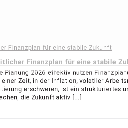
 Ernst – Finanzbe
ment Coach, Anl
itlicher Finanzplan für eine stabile Z
e Planung 2026 effektiv nutzen Finanzplan
ner Zeit, in der Inflation, volatiler Arbeit
ierung erschweren, ist ein strukturiertes u
hen, die Zukunft aktiv [...]