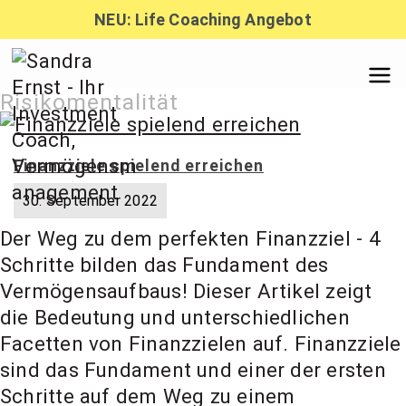
Zum
NEU: Life Coaching Angebot
Inhalt
springen
Sandra
Risikomentalität
Ernst –
Finanzziele spielend erreichen
30. September 2022
Finanzber
Der Weg zu dem perfekten Finanzziel - 4
Schritte bilden das Fundament des
atung,
Vermögensaufbaus! Dieser Artikel zeigt
die Bedeutung und unterschiedlichen
Facetten von Finanzzielen auf. Finanzziele
Investmen
sind das Fundament und einer der ersten
Schritte auf dem Weg zu einem