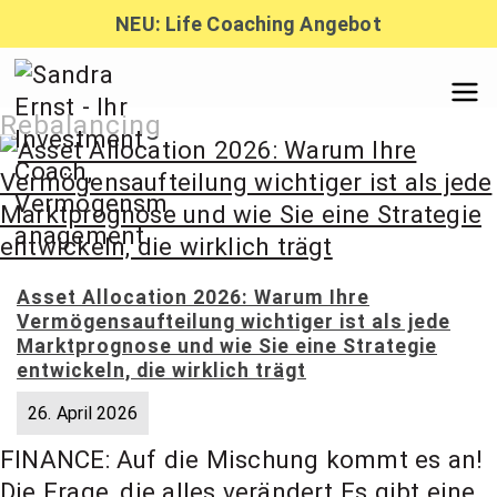
Zum
NEU: Life Coaching Angebot
Inhalt
springen
Sandra
Rebalancing
Ernst –
Finanzber
Asset Allocation 2026: Warum Ihre
Vermögensaufteilung wichtiger ist als jede
atung,
Marktprognose und wie Sie eine Strategie
entwickeln, die wirklich trägt
26. April 2026
Investmen
FINANCE: Auf die Mischung kommt es an!
Die Frage, die alles verändert Es gibt eine