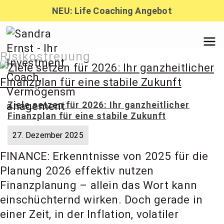
Zum
NEU: Life Coaching Angebot
Inhalt
springen
Sandra
Risikostreuung
Ernst –
Ziele setzen für 2026: Ihr ganzheitlicher
Finanzplan für eine stabile Zukunft
Finanzber
27. Dezember 2025
FINANCE: Erkenntnisse von 2025 für die
atung,
Planung 2026 effektiv nutzen
Finanzplanung – allein das Wort kann
Investmen
einschüchternd wirken. Doch gerade in
einer Zeit, in der Inflation, volatiler