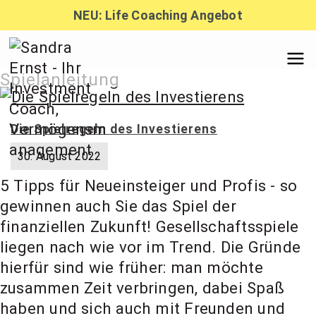
Zum
NEU: Life Coaching Angebot
Inhalt
springen
Sandra
Spielanleitung
Ernst –
Die Spielregeln des Investierens
30. August 2022
Finanzber
5 Tipps für Neueinsteiger und Profis - so
gewinnen auch Sie das Spiel der
atung,
finanziellen Zukunft! Gesellschaftsspiele
liegen nach wie vor im Trend. Die Gründe
hierfür sind wie früher: man möchte
Investmen
zusammen Zeit verbringen, dabei Spaß
haben und sich auch mit Freunden und