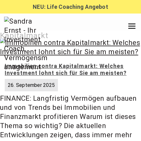
Zum
NEU: Life Coaching Angebot
Inhalt
springen
Sandra
Kapitalmarkt
Ernst –
Immobilien contra Kapitalmarkt: Welches
Investment lohnt sich für Sie am meisten?
Finanzber
26. September 2025
FINANCE: Langfristig Vermögen aufbauen
atung,
und von Trends bei Immobilien und
Finanzmarkt profitieren Warum ist dieses
Investmen
Thema so wichtig? Die aktuellen
Entwicklungen zeigen, dass immer mehr