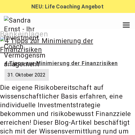
Zum
NEU: Life Coaching Angebot
Inhalt
springen
Sandra
Bankeinlagen
Ernst –
4 Tipps zur Minimierung der Finanzrisiken
Finanzber
31. Oktober 2022
Die eigene Risikobereitschaft auf
atung,
wissenschaftlicher Basis erfahren, eine
individuelle Investmentstrategie
bekommen und risikobewusst Finanzziele
Investmen
erreichen! Dieser Blog-Artikel beschäftigt
sich mit der Wissensvermittlung rund um