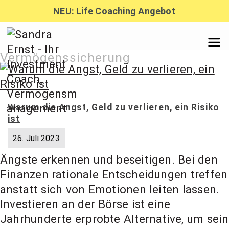
Zum
NEU: Life Coaching Angebot
Inhalt
springen
Sandra
Vermögenssicherung
Ernst –
Warum die Angst, Geld zu verlieren, ein Risiko
ist
Finanzber
26. Juli 2023
Ängste erkennen und beseitigen. Bei den
atung,
Finanzen rationale Entscheidungen treffen
anstatt sich von Emotionen leiten lassen.
Investmen
Investieren an der Börse ist eine
Jahrhunderte erprobte Alternative, um sein