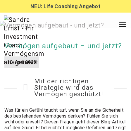
Zum
NEU: Life Coaching Angebot
Inhalt
springen
Sandra
Vermögen aufgebaut – und jetzt?
Ernst –
30. April 2023
Finanzber
Mit der richtigen
Strategie wird das
atung,
Vermögen geschützt!
Was für ein Gefühl taucht auf, wenn Sie an die Sicherheit
Investmen
des bestehenden Vermögens denken? Fühlen Sie sich
wohl oder unwohl? Diesen Fragen geht dieser Blog-Artikel
auf den Grund. Er beleuchtet mögliche Gefahren und zeigt