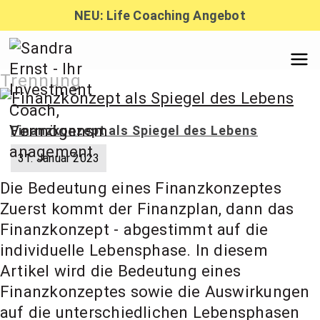
Zum
NEU: Life Coaching Angebot
Inhalt
springen
Sandra
Trennung
Ernst –
Finanzkonzept als Spiegel des Lebens
31. Januar 2023
Finanzber
Die Bedeutung eines Finanzkonzeptes
Zuerst kommt der Finanzplan, dann das
atung,
Finanzkonzept - abgestimmt auf die
individuelle Lebensphase. In diesem
Artikel wird die Bedeutung eines
Investmen
Finanzkonzeptes sowie die Auswirkungen
auf die unterschiedlichen Lebensphasen