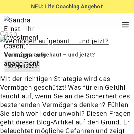
Zum
NEU: Life Coaching Angebot
Inhalt
springen
Sandra
Cash
Ernst –
Vermögen aufgebaut – und jetzt?
30. April 2023
Finanzber
Mit der richtigen Strategie wird das
Vermögen geschützt! Was für ein Gefühl
atung,
taucht auf, wenn Sie an die Sicherheit des
bestehenden Vermögens denken? Fühlen
Sie sich wohl oder unwohl? Diesen Fragen
Investmen
geht dieser Blog-Artikel auf den Grund. Er
beleuchtet mögliche Gefahren und zeigt