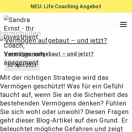
Zum
NEU: Life Coaching Angebot
Inhalt
springen
Sandra
Immobililen
Ernst –
Vermögen aufgebaut – und jetzt?
30. April 2023
Finanzber
Mit der richtigen Strategie wird das
Vermögen geschützt! Was für ein Gefühl
atung,
taucht auf, wenn Sie an die Sicherheit des
bestehenden Vermögens denken? Fühlen
Sie sich wohl oder unwohl? Diesen Fragen
Investmen
geht dieser Blog-Artikel auf den Grund. Er
beleuchtet mögliche Gefahren und zeigt