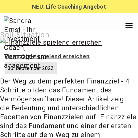
Zum
NEU: Life Coaching Angebot
Inhalt
springen
Sandra
Soll-Situation
Ernst –
Finanzziele spielend erreichen
30. September 2022
Finanzber
Der Weg zu dem perfekten Finanzziel - 4
Schritte bilden das Fundament des
atung,
Vermögensaufbaus! Dieser Artikel zeigt
die Bedeutung und unterschiedlichen
Facetten von Finanzzielen auf. Finanzziele
Investmen
sind das Fundament und einer der ersten
Schritte auf dem Weg zu einem