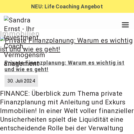
Zum
NEU: Life Coaching Angebot
Inhalt
springen
Sandra
Immobilien
Ernst –
Private Finanzplanung: Warum es wichtig ist
und wie es geht!
Finanzber
30. Juli 2024
FINANCE: Überblick zum Thema private
atung,
Finanzplanung mit Anleitung und Exkurs
Immobilien! In einer Welt voller finanzieller
Investmen
Unsicherheiten spielt die Liquidität eine
entscheidende Rolle bei der Verwaltung