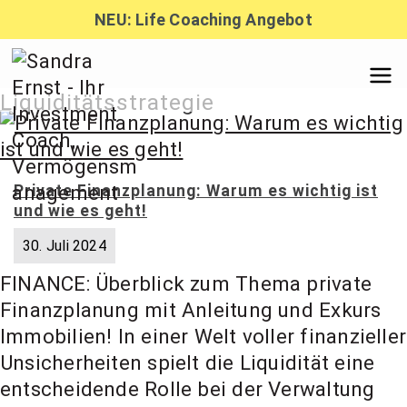
Zum
NEU: Life Coaching Angebot
Inhalt
springen
Sandra
Liquiditätsstrategie
Ernst –
Private Finanzplanung: Warum es wichtig ist
und wie es geht!
Finanzber
30. Juli 2024
FINANCE: Überblick zum Thema private
atung,
Finanzplanung mit Anleitung und Exkurs
Immobilien! In einer Welt voller finanzieller
Investmen
Unsicherheiten spielt die Liquidität eine
entscheidende Rolle bei der Verwaltung