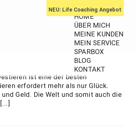
NEU: Life Coaching Angebot
HOME
ÜBER MICH
MEINE KUNDEN
MEIN SERVICE
ratung,
SPARBOX
BLOG
ageberatung
KONTAKT
estieren ist eine der besten
eren erfordert mehr als nur Glück.
n und Geld. Die Welt und somit auch die
...]