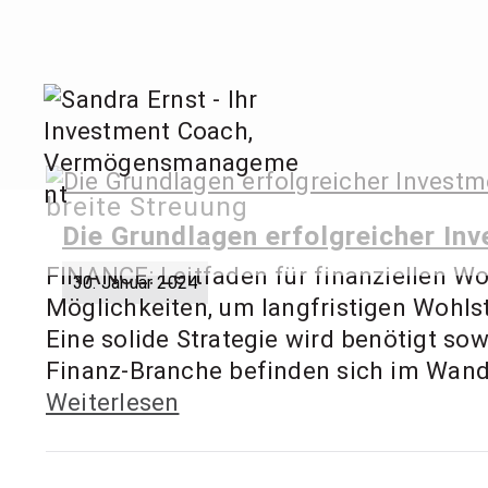
Zum
Inhalt
springen
Sandra
breite Streuung
Invest
Die Grundlagen erfolgreicher In
FINANCE: Leitfaden für finanziellen Wo
30. Januar 2024
Möglichkeiten, um langfristigen Wohlst
Eine solide Strategie wird benötigt so
Finanz-Branche befinden sich im Wandel
Weiterlesen