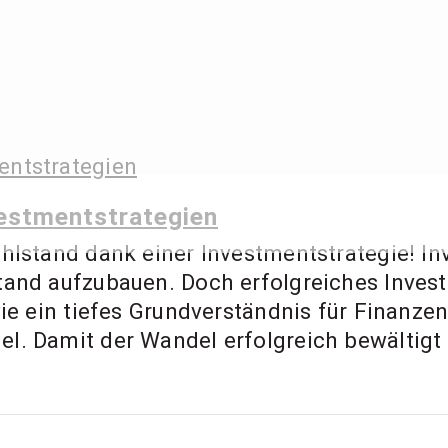
 Ernst – Finanzbe
ment Coach, Anl
vestmentstrategien
hlstand dank einer Investmentstrategie! Inv
and aufzubauen. Doch erfolgreiches Investi
wie ein tiefes Grundverständnis für Finanze
. Damit der Wandel erfolgreich bewältigt [