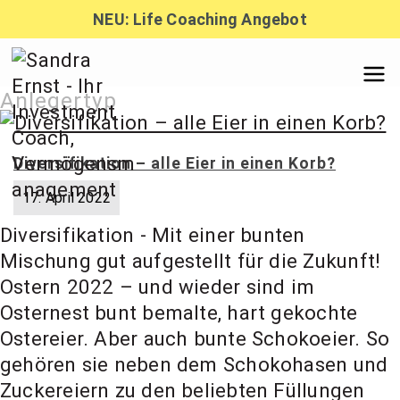
Zum
NEU: Life Coaching Angebot
Inhalt
springen
Sandra
Anlegertyp
Ernst –
Diversifikation – alle Eier in einen Korb?
17. April 2022
Finanzber
Diversifikation - Mit einer bunten
Mischung gut aufgestellt für die Zukunft!
atung,
Ostern 2022 – und wieder sind im
Osternest bunt bemalte, hart gekochte
Ostereier. Aber auch bunte Schokoeier. So
Investmen
gehören sie neben dem Schokohasen und
Zuckereiern zu den beliebten Füllungen