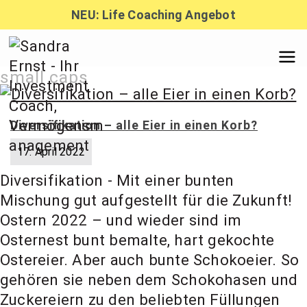
Zum
NEU: Life Coaching Angebot
Inhalt
springen
Sandra
small caps
Ernst –
Diversifikation – alle Eier in einen Korb?
17. April 2022
Finanzber
Diversifikation - Mit einer bunten
Mischung gut aufgestellt für die Zukunft!
atung,
Ostern 2022 – und wieder sind im
Osternest bunt bemalte, hart gekochte
Ostereier. Aber auch bunte Schokoeier. So
Investmen
gehören sie neben dem Schokohasen und
Zuckereiern zu den beliebten Füllungen