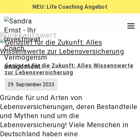
Zum
NEU: Life Coaching Angebot
Inhalt
springen
Sandra
Rückkaufswert
Ernst –
Gerüstet für die Zukunft: Alles Wissenswerte
zur Lebensversicherung
Finanzber
29. September 2023
Gründe für und Arten von
atung,
Lebensversicherungen, deren Bestandteile
und Mythen rund um die
Investmen
Lebensversicherung! Viele Menschen in
Deutschland haben eine