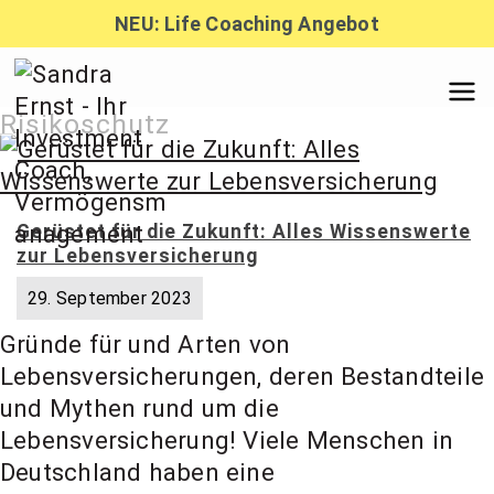
Zum
NEU: Life Coaching Angebot
Inhalt
springen
Sandra
Risikoschutz
Ernst –
Gerüstet für die Zukunft: Alles Wissenswerte
zur Lebensversicherung
Finanzber
29. September 2023
Gründe für und Arten von
atung,
Lebensversicherungen, deren Bestandteile
und Mythen rund um die
Investmen
Lebensversicherung! Viele Menschen in
Deutschland haben eine