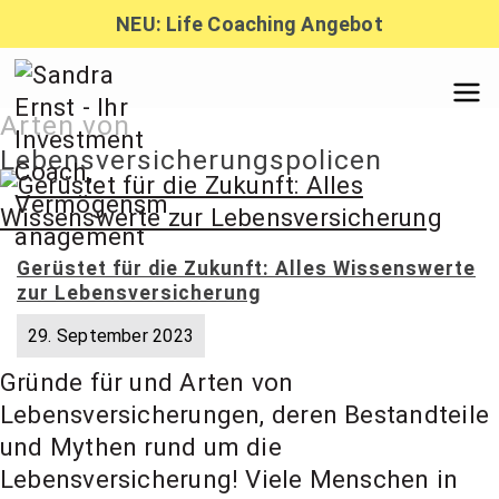
Zum
NEU: Life Coaching Angebot
Inhalt
springen
Sandra
Arten von
Lebensversicherungspolicen
Ernst –
Finanzber
Gerüstet für die Zukunft: Alles Wissenswerte
zur Lebensversicherung
29. September 2023
atung,
Gründe für und Arten von
Lebensversicherungen, deren Bestandteile
Investmen
und Mythen rund um die
Lebensversicherung! Viele Menschen in