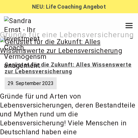
Zum
NEU: Life Coaching Angebot
Inhalt
springen
Sandra
Gründe für eine Lebensversicherung
Ernst –
Gerüstet für die Zukunft: Alles Wissenswerte
zur Lebensversicherung
Finanzber
29. September 2023
Gründe für und Arten von
atung,
Lebensversicherungen, deren Bestandteile
und Mythen rund um die
Investmen
Lebensversicherung! Viele Menschen in
Deutschland haben eine