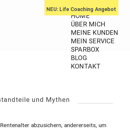
NEU: Life Coaching Angebot
HOME
ÜBER MICH
MEINE KUNDEN
MEIN SERVICE
ratung,
SPARBOX
BLOG
ageberatung
KONTAKT
standteile und Mythen
 Rentenalter abzusichern, andererseits, um