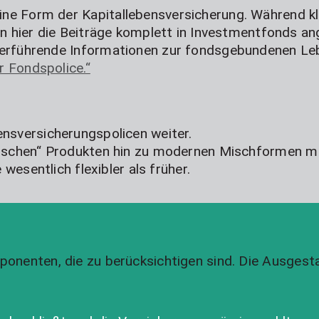
ine Form der Kapitallebensversicherung. Während k
den hier die Beiträge komplett in Investmentfonds an
iterführende Informationen zur fondsgebundenen Le
r Fondspolice.“
ensversicherungspolicen weiter.
assischen“ Produkten hin zu modernen Mischformen 
 wesentlich flexibler als früher.
ponenten, die zu berücksichtigen sind. Die Ausges