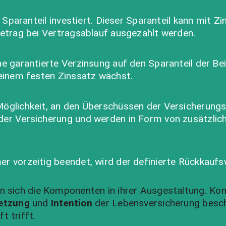
en Sparanteil investiert. Dieser Sparanteil kann mi
Betrag bei Vertragsablauf ausgezahlt werden.
e garantierte Verzinsung auf den Sparanteil der Be
 einem festen Zinssatz wächst.
öglichkeit, an den Überschüssen der Versicherungsg
er Versicherung und werden in Form von zusätzlich
r vorzeitig beendet, wird der definierte Rückkaufs
n sich die Komponenten in ihrer Ausgestaltung. Ko
setzung
und
Intention
der Lebensversicherung beschäf
t trifft.