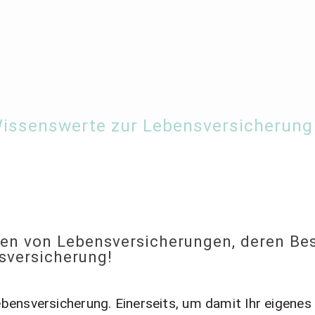
 Ernst – Finanzbe
 Wissenswerte zur Lebensversicherung
ment Coach, Anl
ten von Lebensversicherungen, deren Be
sversicherung!
bensversicherung. Einerseits, um damit Ihr eigenes