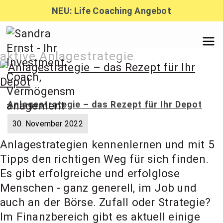
Zum
NEU: Life Coaching Angebot
Inhalt
springen
Sandra
aktive Anlagestrategie
Ernst –
Anlagestrategie – das Rezept für Ihr Depot
Finanzber
30. November 2022
Anlagestrategien kennenlernen und mit 5
atung,
Tipps den richtigen Weg für sich finden.
Es gibt erfolgreiche und erfolglose
Menschen - ganz generell, im Job und
Investmen
auch an der Börse. Zufall oder Strategie?
Im Finanzbereich gibt es aktuell einige