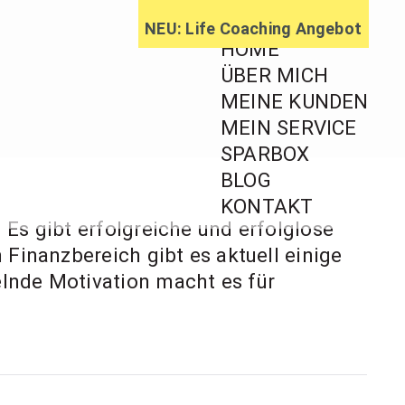
NEU: Life Coaching Angebot
HOME
ÜBER MICH
MEINE KUNDEN
MEIN SERVICE
ratung,
SPARBOX
BLOG
ageberatung
KONTAKT
Es gibt erfolgreiche und erfolglose
 Finanzbereich gibt es aktuell einige
elnde Motivation macht es für