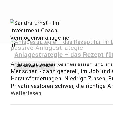
Zum
Inhalt
springen
Sandra
passive Anlagestrategie
Invest
Anlagestrategie – das Rezept fü
Anlagestrategien kennenlernen und mit 
30. November 2022
Menschen - ganz generell, im Job und a
Herausforderungen. Niedrige Zinsen, P
Privatinvestoren schwer, die richtige A
Weiterlesen