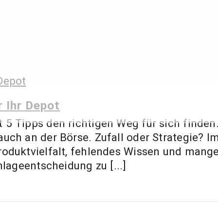
 Ernst – Finanzbe
ment Coach, Anl
r Ihr Depot
5 Tipps den richtigen Weg für sich finden. 
uch an der Börse. Zufall oder Strategie? Im
roduktvielfalt, fehlendes Wissen und mang
nlageentscheidung zu [...]