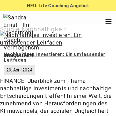
Zum
NEU: Life Coaching Angebot
Inhalt
springen
Sandra
Studie Nachhaltigkeit
Ernst –
Nachhaltiges Investieren: Ein umfassender
Leitfaden
Finanzber
29. April 2024
FINANCE: Überblick zum Thema
atung,
nachhaltige Investments und nachhaltige
Entscheidungen treffen! In einer Welt, die
Investmen
zunehmend von Herausforderungen des
Klimawandels, der sozialen Ungleichheit