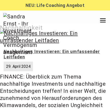
Zum
NEU: Life Coaching Angebot
Inhalt
springen
Sandra
Nachhaltigkeit
Ernst –
Nachhaltiges Investieren: Ein umfassender
Leitfaden
Finanzber
29. April 2024
FINANCE: Überblick zum Thema
atung,
nachhaltige Investments und nachhaltige
Entscheidungen treffen! In einer Welt, die
Investmen
zunehmend von Herausforderungen des
Klimawandels, der sozialen Ungleichheit