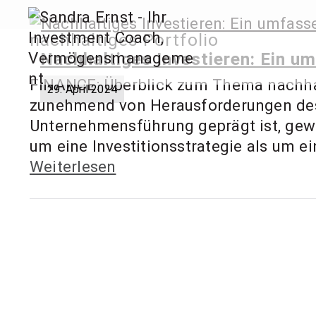
Zum
Inhalt
nachhaltiges Portfolio
springen
Sandra
Nachhaltiges Investieren: Ein u
FINANCE: Überblick zum Thema nachhalt
29. April 2024
Invest
zunehmend von Herausforderungen des 
Unternehmensführung geprägt ist, gewi
um eine Investitionsstrategie als um ein
Weiterlesen