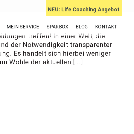
NEU: Life Coaching Angebot
ratung,
MEIN SERVICE
SPARBOX
BLOG
KONTAKT
ungen treffen! In einer Welt, die
ageberatung
nd der Notwendigkeit transparenter
ng. Es handelt sich hierbei weniger
um Wohle der aktuellen [...]