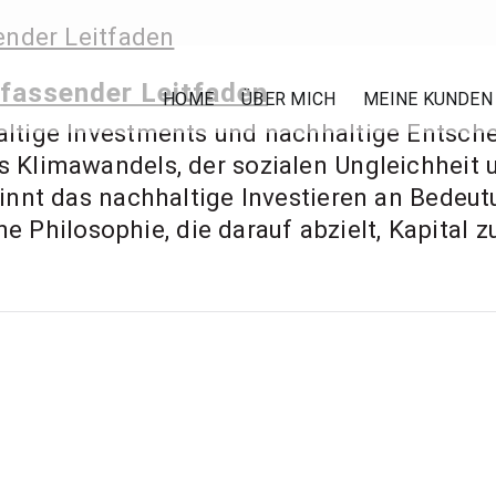
 Ernst – Finanzbe
mfassender Leitfaden
HOME
ÜBER MICH
MEINE KUNDEN
ige Investments und nachhaltige Entscheid
ment Coach, Anl
Klimawandels, der sozialen Ungleichheit u
nnt das nachhaltige Investieren an Bedeutu
e Philosophie, die darauf abzielt, Kapital z