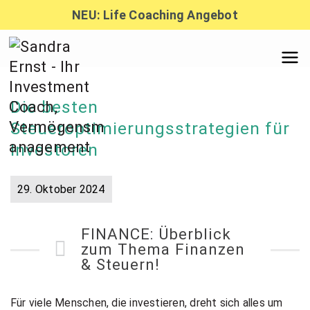
Zum
NEU: Life Coaching Angebot
Inhalt
springen
Sandra
Die besten
Ernst –
Steueroptimierungsstrategien für
Investoren
Finanzber
29. Oktober 2024
atung,
FINANCE: Überblick
zum Thema Finanzen
& Steuern!
Investmen
Für viele Menschen, die investieren, dreht sich alles um