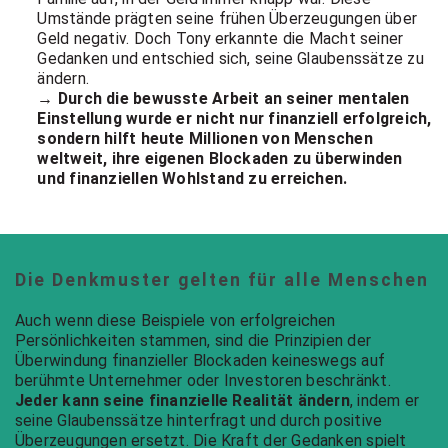
Umstände prägten seine frühen Überzeugungen über
Geld negativ. Doch Tony erkannte die Macht seiner
Gedanken und entschied sich, seine Glaubenssätze zu
ändern.
→ Durch die bewusste Arbeit an seiner mentalen
Einstellung wurde er nicht nur finanziell erfolgreich,
sondern hilft heute Millionen von Menschen
weltweit, ihre eigenen Blockaden zu überwinden
und finanziellen Wohlstand zu erreichen.
Die Denkmuster gelten für alle Menschen
Auch wenn diese Beispiele von erfolgreichen
Persönlichkeiten stammen, sind die Prinzipien der
Überwindung finanzieller Blockaden keineswegs auf
berühmte Unternehmer oder Investoren beschränkt.
Jeder kann seine finanzielle Realität ändern
, indem er
seine Glaubenssätze hinterfragt und durch positive
Überzeugungen ersetzt. Die Kraft der Gedanken spielt