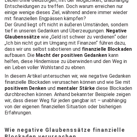
Leben ohne Geldsorgen, mit der Möglichkeit, unabhängig
t Coach,
Entscheidungen zu treffen. Doch warum erreichen nur
einige wenige dieses Ziel, während andere immer wieder
mit finanziellen Engpässen kämpfen?
Anlageber
Der Grund liegt oft nicht in äußeren Umständen, sondern
tief in unseren Gedanken und Überzeugungen.
Negative
Glaubenssätze
wie „Geld ist schwer zu verdienen“ oder
„Ich bin nicht gut im Umgang mit Finanzen“ führen dazu,
atung
dass wir uns selbst sabotieren und
finanzielle Blockaden
aufbauen. Die
Macht der positiven Gedanken
kann
helfen, diese Hindernisse zu überwinden und den Weg in
ein Leben voller Wohlstand zu ebnen.
In diesem Artikel untersuchen wir, wie negative Gedanken
finanzielle Blockaden verursachen können und wie Sie mit
positivem Denken
und
mentaler Stärke
diese Blockaden
durchbrechen können. Anhand bekannter Beispiele zeigen
wir, dass dieser Weg für jeden gangbar ist – unabhängig
von der eigenen finanziellen Situation oder bisherigen
Erfahrungen.
Wie negative Glaubenssätze finanzielle
Blockaden verursachen