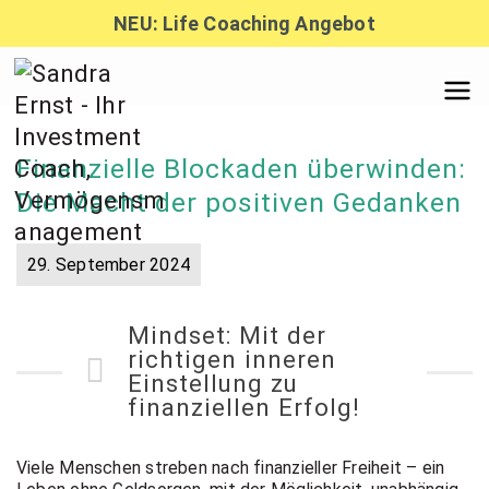
Zum
NEU: Life Coaching Angebot
Inhalt
springen
Sandra
Finanzielle Blockaden überwinden:
Ernst –
Die Macht der positiven Gedanken
Finanzber
29. September 2024
Mindset: Mit der
atung,
richtigen inneren
Einstellung zu
finanziellen Erfolg!
Investmen
Viele Menschen streben nach finanzieller Freiheit – ein