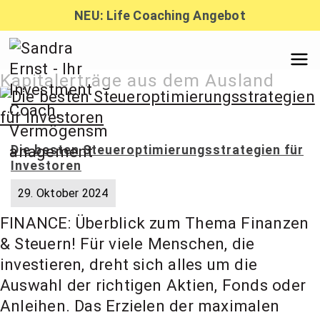
Zum
NEU: Life Coaching Angebot
Inhalt
springen
Sandra
Kapitalerträge aus dem Ausland
Ernst –
Die besten Steueroptimierungsstrategien für
Investoren
Finanzber
29. Oktober 2024
FINANCE: Überblick zum Thema Finanzen
atung,
& Steuern! Für viele Menschen, die
investieren, dreht sich alles um die
Investmen
Auswahl der richtigen Aktien, Fonds oder
Anleihen. Das Erzielen der maximalen