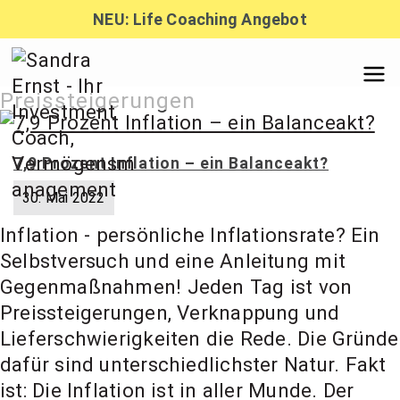
Zum
NEU: Life Coaching Angebot
Inhalt
springen
Sandra
Preissteigerungen
Ernst –
7,9 Prozent Inflation – ein Balanceakt?
30. Mai 2022
Finanzber
Inflation - persönliche Inflationsrate? Ein
Selbstversuch und eine Anleitung mit
atung,
Gegenmaßnahmen! Jeden Tag ist von
Preissteigerungen, Verknappung und
Lieferschwierigkeiten die Rede. Die Gründe
Investmen
dafür sind unterschiedlichster Natur. Fakt
ist: Die Inflation ist in aller Munde. Der