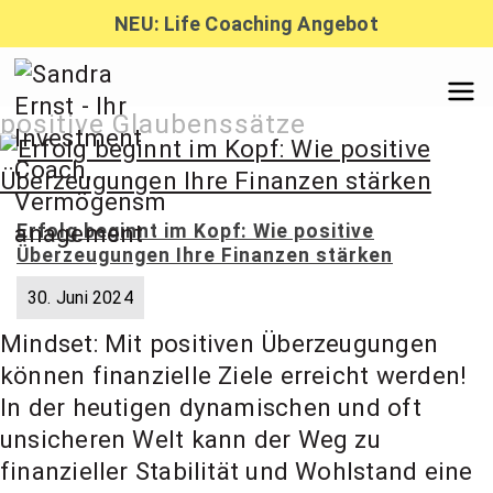
Zum
NEU: Life Coaching Angebot
Inhalt
springen
Sandra
positive Glaubenssätze
Ernst –
Erfolg beginnt im Kopf: Wie positive
Überzeugungen Ihre Finanzen stärken
Finanzber
30. Juni 2024
Mindset: Mit positiven Überzeugungen
atung,
können finanzielle Ziele erreicht werden!
In der heutigen dynamischen und oft
Investmen
unsicheren Welt kann der Weg zu
finanzieller Stabilität und Wohlstand eine