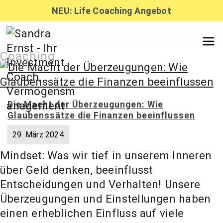
Zum
NEU: Life Coaching Angebot
Inhalt
springen
Sandra
Coaching
Ernst –
Die Macht der Überzeugungen: Wie
Glaubenssätze die Finanzen beeinflussen
Finanzber
29. März 2024
Mindset: Was wir tief in unserem Inneren
atung,
über Geld denken, beeinflusst
Entscheidungen und Verhalten! Unsere
Investmen
Überzeugungen und Einstellungen haben
einen erheblichen Einfluss auf viele