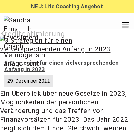
Zum
NEU: Life Coaching Angebot
Inhalt
springen
Sandra
Kreditoptimierung
Ernst –
3 Strategien für einen vielversprechenden
Anfang in 2023
Finanzber
29. Dezember 2022
Ein Überblick über neue Gesetze in 2023,
atung,
Möglichkeiten der persönlichen
Veränderung und das Treffen von
Investmen
Finanzvorsätzen für 2023. Das Jahr 2022
neigt sich dem Ende. Gleichwohl werden