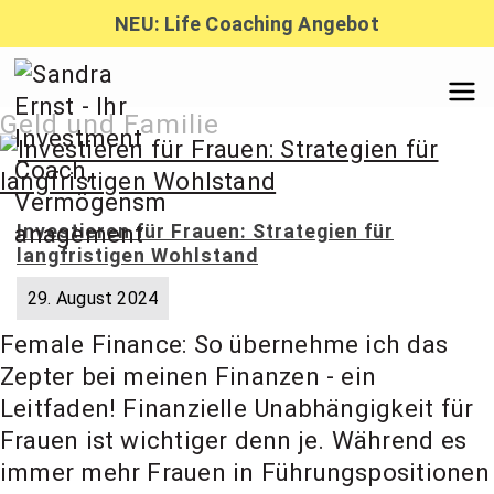
Zum
NEU: Life Coaching Angebot
Inhalt
springen
Sandra
Geld und Familie
Ernst –
Investieren für Frauen: Strategien für
langfristigen Wohlstand
Finanzber
29. August 2024
Female Finance: So übernehme ich das
atung,
Zepter bei meinen Finanzen - ein
Leitfaden! Finanzielle Unabhängigkeit für
Investmen
Frauen ist wichtiger denn je. Während es
immer mehr Frauen in Führungspositionen