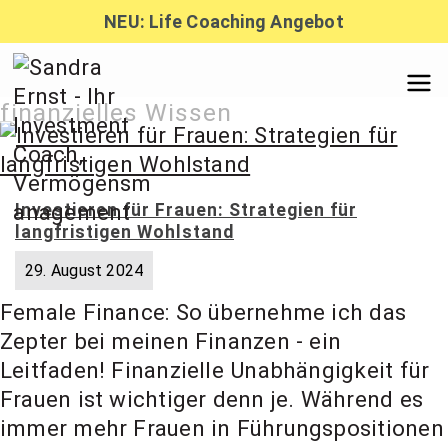
Zum
NEU: Life Coaching Angebot
Inhalt
springen
Sandra
finanzielles Wissen
Ernst –
Investieren für Frauen: Strategien für
langfristigen Wohlstand
Finanzber
29. August 2024
Female Finance: So übernehme ich das
atung,
Zepter bei meinen Finanzen - ein
Leitfaden! Finanzielle Unabhängigkeit für
Investmen
Frauen ist wichtiger denn je. Während es
immer mehr Frauen in Führungspositionen