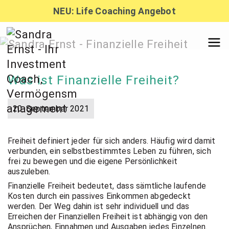
Zum
NEU: Life Coaching Angebot
Inhalt
springen
Sandra
Was ist Finanzielle Freiheit?
Ernst –
20. September 2021
Finanzber
Freiheit definiert jeder für sich anders. Häufig wird damit
verbunden, ein selbstbestimmtes Leben zu führen, sich
atung,
frei zu bewegen und die eigene Persönlichkeit
auszuleben.
Finanzielle Freiheit bedeutet, dass sämtliche laufende
Investmen
Kosten durch ein passives Einkommen abgedeckt
werden. Der Weg dahin ist sehr individuell und das
Erreichen der Finanziellen Freiheit ist abhängig von den
Ansprüchen, Einnahmen und Ausgaben jedes Einzelnen.