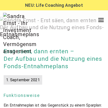
Zum
NEU: Life Coaching Angebot
Inhalt
springen
Sandra
Ernst –
Erst säen, dann ernten –
Der Aufbau und die Nutzung eines
Finanzber
Fonds-Entnahmeplans
atung,
1. September 2021
Investmen
Funktionsweise
Ein Entnahmeplan ist das Gegenstück zu einem Sparplan: