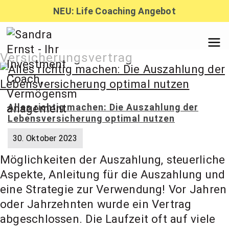
Zum
NEU: Life Coaching Angebot
Inhalt
springen
Sandra
Versicherungsvertrag
Ernst –
Alles richtig machen: Die Auszahlung der
Lebensversicherung optimal nutzen
Finanzber
30. Oktober 2023
Möglichkeiten der Auszahlung, steuerliche
atung,
Aspekte, Anleitung für die Auszahlung und
eine Strategie zur Verwendung! Vor Jahren
Investmen
oder Jahrzehnten wurde ein Vertrag
abgeschlossen. Die Laufzeit oft auf viele