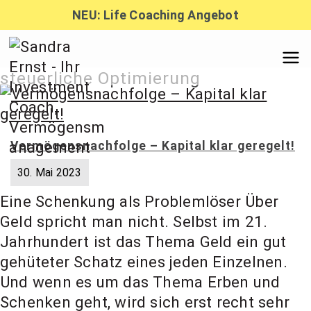
Zum
NEU: Life Coaching Angebot
Inhalt
springen
Sandra
steuerliche Optimierung
Ernst –
Vermögensnachfolge – Kapital klar geregelt!
Finanzber
30. Mai 2023
Eine Schenkung als Problemlöser Über
atung,
Geld spricht man nicht. Selbst im 21.
Jahrhundert ist das Thema Geld ein gut
gehüteter Schatz eines jeden Einzelnen.
Investmen
Und wenn es um das Thema Erben und
Schenken geht, wird sich erst recht sehr