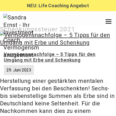
Zum
NEU: Life Coaching Angebot
Inhalt
springen
Sandra
Schenkungssteuer 2021
Ernst –
Vermögensnachfolge – 5 Tipps für den
Umgang mit Erbe und Schenkung
Finanzber
29. Juni 2023
Herstellung einer gestärkten mentalen
atung,
Verfassung bei den Beschenkten! Sechs-
bis siebenstellige Summen als Erbe sind in
Investmen
Deutschland keine Seltenheit. Für die
Nachkommen kann dies zu einem