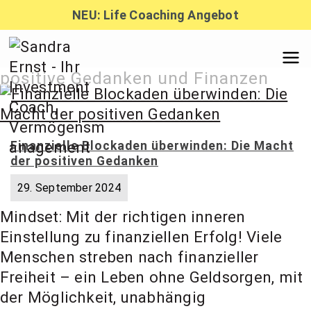
Zum
NEU: Life Coaching Angebot
Inhalt
springen
Sandra
positive Gedanken und Finanzen
Ernst –
Finanzielle Blockaden überwinden: Die Macht
der positiven Gedanken
Finanzber
29. September 2024
Mindset: Mit der richtigen inneren
atung,
Einstellung zu finanziellen Erfolg! Viele
Menschen streben nach finanzieller
Investmen
Freiheit – ein Leben ohne Geldsorgen, mit
der Möglichkeit, unabhängig