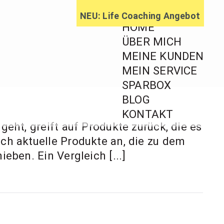
NEU: Life Coaching Angebot
HOME
ÜBER MICH
MEINE KUNDEN
MEIN SERVICE
ratung,
SPARBOX
BLOG
ageberatung
KONTAKT
geht, greift auf Produkte zurück, die es
ich aktuelle Produkte an, die zu dem
eben. Ein Vergleich [...]