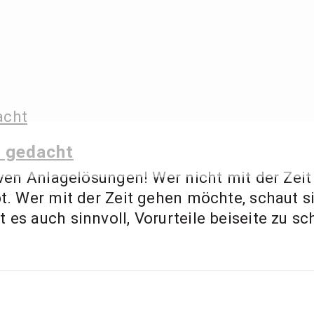
 Ernst – Finanzbe
ment Coach, Anl
u gedacht
iven Anlagelösungen! Wer nicht mit der Zeit 
bt. Wer mit der Zeit gehen möchte, schaut s
s auch sinnvoll, Vorurteile beiseite zu schi