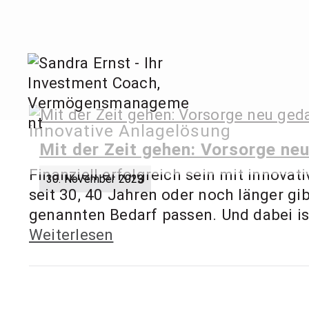
Zum
Inhalt
springen
Sandra
innovative Anlagelösung
Invest
Mit der Zeit gehen: Vorsorge ne
Finanziell erfolgreich sein mit innovat
30. November 2023
seit 30, 40 Jahren oder noch länger gi
genannten Bedarf passen. Und dabei ist e
Weiterlesen