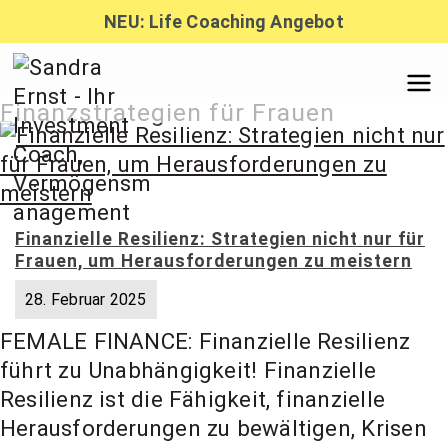
Zum
NEU: Life Coaching Angebot
Inhalt
springen
Sandra
Finanzstrategien für Frauen
Ernst –
Finanzielle Resilienz: Strategien nicht nur für
Finanzber
Frauen, um Herausforderungen zu meistern
28. Februar 2025
atung,
FEMALE FINANCE: Finanzielle Resilienz
führt zu Unabhängigkeit! Finanzielle
Investmen
Resilienz ist die Fähigkeit, finanzielle
Herausforderungen zu bewältigen, Krisen