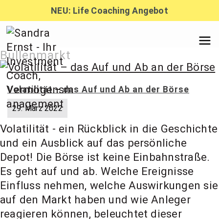
Zum
NEU: Life Coaching Angebot
Inhalt
springen
Sandra
Bullenmarkt
Ernst –
Volatilität – das Auf und Ab an der Börse
29. März 2022
Finanzber
Volatilität - ein Rückblick in die Geschichte
und ein Ausblick auf das persönliche
atung,
Depot! Die Börse ist keine Einbahnstraße.
Es geht auf und ab. Welche Ereignisse
Einfluss nehmen, welche Auswirkungen sie
Investmen
auf den Markt haben und wie Anleger
reagieren können, beleuchtet dieser