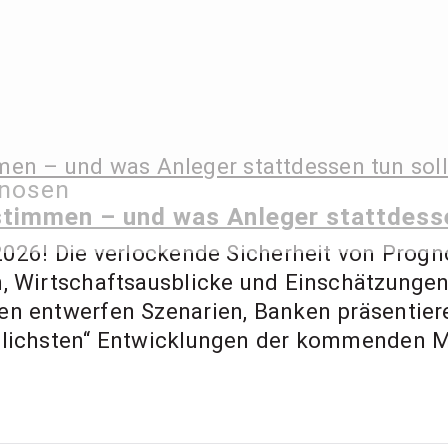
 Ernst – Finanzbe
gnosen
ment Coach, Anl
timmen – und was Anleger stattdesse
 2026! Die verlockende Sicherheit von Prog
n, Wirtschaftsausblicke und Einschätzungen
en entwerfen Szenarien, Banken präsentier
inlichsten“ Entwicklungen der kommenden 