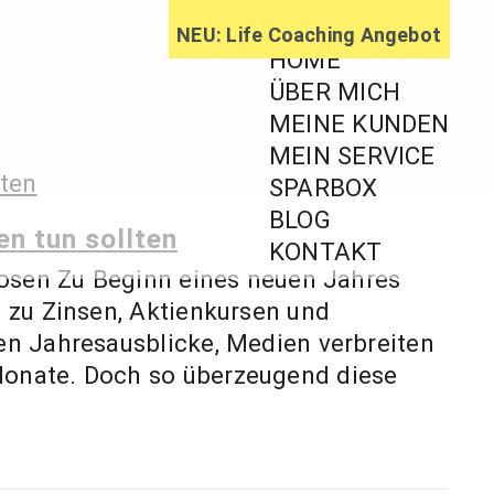
NEU: Life Coaching Angebot
HOME
ÜBER MICH
MEINE KUNDEN
MEIN SERVICE
ratung,
SPARBOX
BLOG
ageberatung
n tun sollten
KONTAKT
nosen Zu Beginn eines neuen Jahres
 zu Zinsen, Aktienkursen und
en Jahresausblicke, Medien verbreiten
Monate. Doch so überzeugend diese