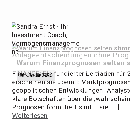
Zum
Inhalt
springen
Sandra
Anlageentscheidungen ohne Pro
Invest
Warum Finanzprognosen selten s
FINANCE: Ein fundierter Leitfaden für
28. Januar 2026
erscheinen sie überall: Marktprognose
geopolitischen Entwicklungen. Analyst
klare Botschaften über die „wahrsche
Prognosen formuliert sind – sie [...]
Weiterlesen