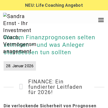
Zum
NEU: Life Coaching Angebot
Inhalt
springen
Sandra
Warum Finanzprognosen selten
Ernst –
stimmen – und was Anleger
stattdessen tun sollten
Finanzber
28. Januar 2026
atung,
FINANCE: Ein
fundierter Leitfaden
für 2026!
Investmen
Die verlockende Sicherheit von Prognosen